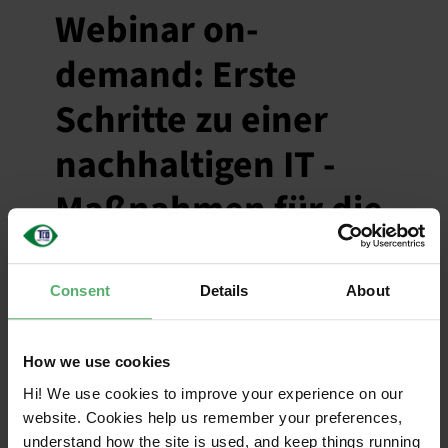
Webinar on-
demand: Erste
Schritte zu einer
nachhaltigen IT -
Maßnahmen für die
Beschaffung
Consent
Details
About
21,
2022|Kategorien
:
News|Tags
:
How to
Benötigen Sie Hilfe bei der Entwicklung
einer nachhaltigen Beschaffungsstrategie?
How we use cookies
Nehmen Sie an diesem webinar teil und
Hi! We use cookies to improve your experience on our
erfahren Sie mehr.
website. Cookies help us remember your preferences,
understand how the site is used, and keep things running