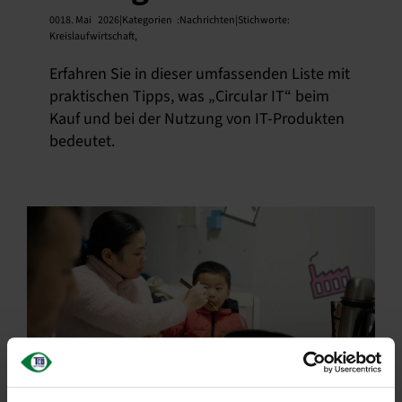
0018. Mai
2026|Kategorien
:
Nachrichten|Stichworte:
Kreislaufwirtschaft
,
Erfahren Sie in dieser umfassenden Liste mit
praktischen Tipps, was „Circular IT“ beim
Kauf und bei der Nutzung von IT-Produkten
bedeutet.