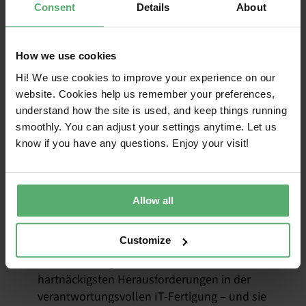
Consent
Details
About
Existenzsichernde
Löhne und
How we use cookies
Arbeitszeiten – zwei
Hi! We use cookies to improve your experience on our
website. Cookies help us remember your preferences,
eng miteinander
understand how the site is used, and keep things running
smoothly. You can adjust your settings anytime. Let us
verbundene
know if you have any questions. Enjoy your visit!
Herausforderungen
Allow all
,
Uhr29. April
2026|Kategorien
:
Nachrichten|Stichworte:
Lieferkette
Customize
Existenzsichernde Löhne und übermäßige
Überstunden gehören zu den
hartnäckigsten Herausforderungen in der
verantwortungsvollen IT-Fertigung – und sie