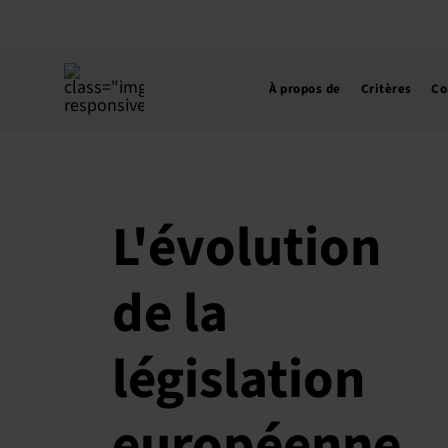
Skip
to
content
À propos de
Critères
Co
L'évolution
de la
législation
européenne