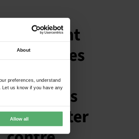
Comment
utiliser les
About
(bons)
our preferences, understand
écolabels
. Let us know if you have any
pour lutter
Allow all
contre