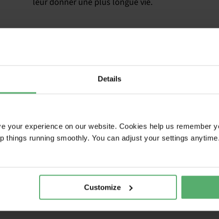
leur donner une plus longue vie.
L'ajout de la
Details
durabilité
dans les
ve your experience on our website. Cookies help us remember y
ep things running smoothly. You can adjust your settings anytime
catalogues
électronique
Customize