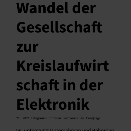
Wandel der
De
Gesellschaft
zur
Kreislaufwirt
schaft in der
Elektronik
21,
2021|Kategorien
:
Circular Electronics Day
Case|Tags
:
IVL unterstützt Unternehmen und Behörden