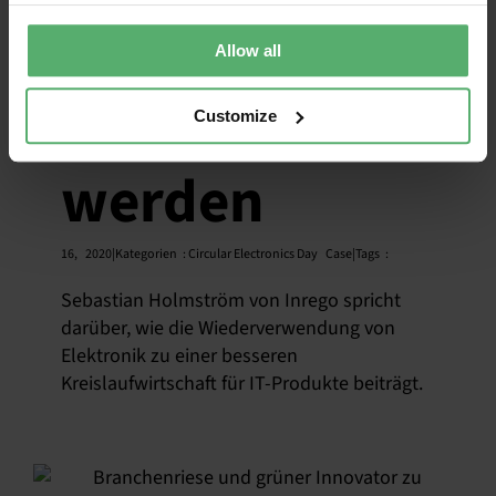
Produkten
Allow all
gerecht zu
Customize
werden
16,
2020|Kategorien
:
Circular Electronics Day
Case|Tags
:
Sebastian Holmström von Inrego spricht
darüber, wie die Wiederverwendung von
Elektronik zu einer besseren
Kreislaufwirtschaft für IT-Produkte beiträgt.