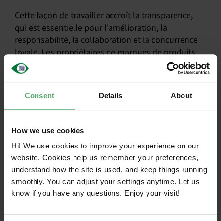
Cette façon de travailler accroît la transparence,
qui est essentielle pour l'amélioration, la
responsabilité, la collaboration et la concurrence
loyale. Les propriétaires de marques de produits
informatiques peuvent consulter les derniers
résultats des audits et l'état d'avancement des
mesures correctives, et choisir de faire fabriquer
Consent
Details
About
leurs produits dans une usine qui est à la pointe de
la durabilité. C'est révolutionnaire : la durabilité est
désormais une bonne affaire pour les propriétaires
How we use cookies
d'usines. Les usines plus ambitieuses obtiennent
Hi! We use cookies to improve your experience on our
plus de contrats, ce qui incite la direction de l'usine
website. Cookies help us remember your preferences,
à donner la priorité aux questions de durabilité.
understand how the site is used, and keep things running
smoothly. You can adjust your settings anytime. Let us
Les outils ne fonctionnent que
know if you have any questions. Enjoy your visit!
s'ils sont utilisés