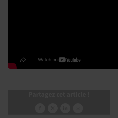
Partagez cet article !
Facebook
X
LinkedIn
Courriel
: