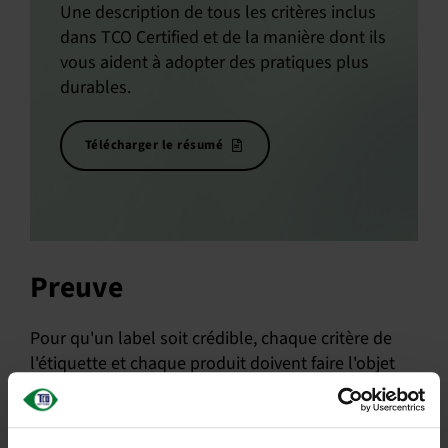
Une description de tous les critères inclus
dans TCO Certified et de la manière dont ils
vous aident à adopter des pratiques plus
durables.
Télécharger le résumé
Preuve
Pour qu'un label soit crédible, chaque critère de
l'étiquette et chaque produit doivent faire l'objet
d'un rapport indépendant pour prouver leur
conformité.