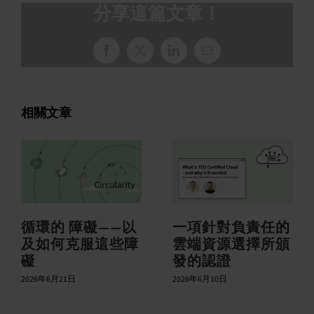
分享這篇文章！
臉
X
LinkedIn
電
書
子
郵
件
相關文章
循環的 障礙——以
一項針對負責任的
及如何克服這些障
雲端資源選擇所頒
礙
發的認證
2026年6月21日
2026年6月10日