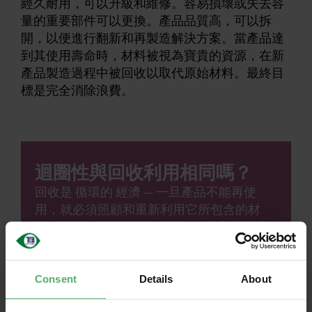
經久耐用，可以升級和維修。容易損壞或失去容
量的重要部件可以更換。產品品質高，可以拆
開，以便進行翻新和再製造解決方案。當產品達
到其使用壽命時，材料被視為寶貴的資源，在新
產品製造過程中被回收以取代原始材料。最終目
標是完全消除浪費。
迴圈性與回收利用相同嗎？
回收是 循環的 經濟 — 一旦產品不能再使
用，就必須照顧和重新利用它所包含的材
料。然而，迴圈性包括更多——從商業模式
到消費者行為和物質流。大多數材料每次回
收時的價值都會降低，這使得回收成為比維
修和升級產品更不利的解決方案。
Consent
Details
About