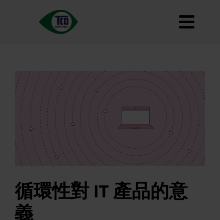
跳
至
切
內
容
大約
換
標準
導
如何使用
覽
道路地圖
Product Finder
聯繫我們
通訊
常見問題
循環性對 IT 產品的意
我的帳戶
義
搜索