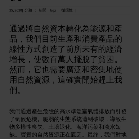
中文 (繁體)
25, 2020|
分類
：
新聞
|Tags
：
循環性
|
通過將自然資本轉化為能源和產
品，我們目前生產和消費產品的
線性方式創造了前所未有的經濟
增長，使數百萬人擺脫了貧困。
然而，它也需要廣泛和密集地使
用自然資源，這確實開始趕上我
們。
我們通過產生危險的高水準溫室氣體排放而引發
了氣候危機。脆弱的生態系統遭到破壞，導致生
物多樣性喪失、土壤退化、海洋污染和淡水短
缺。寶貴的自然資源正在匱乏。最終，我們對地