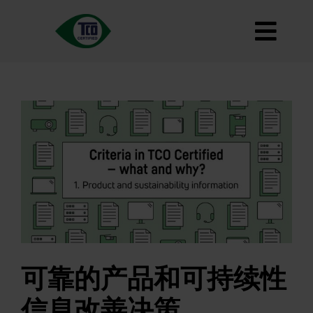
跳
到
切
内
容
关于
换
标准
导
如何使用
航
路线图
Product Finder
联系我们
通讯
常见问题
可靠的产品和可持续性
我的账户
信息改善决策
搜索