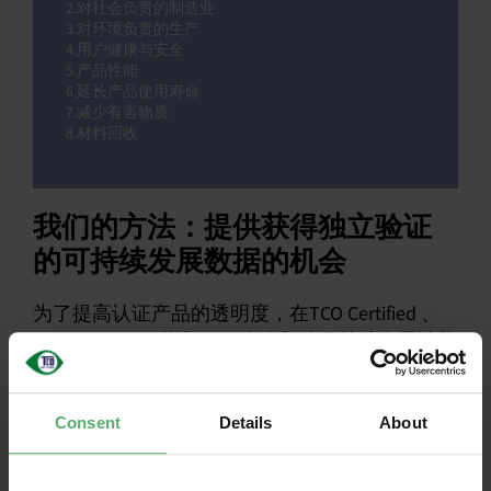
2.对社会负责的制造业
3.对环境负责的生产
4.用户健康与安全
5.产品性能
6.延长产品使用寿命
7.减少有害物质
8.材料回收
我们的方法：提供获得独立验证
的可持续发展数据的机会
为了提高认证产品的透明度，在TCO Certified 、
generation 9 ，增加了40多个新的可持续发展性能
指标（SPIs）。SPIs使人们有可能识别出从可持
续发展角度来看是同类产品中最好的，并且超过
了TCO Certified 。为确保报告的准确性，收集的
Consent
Details
About
数据由独立专家进行核实。