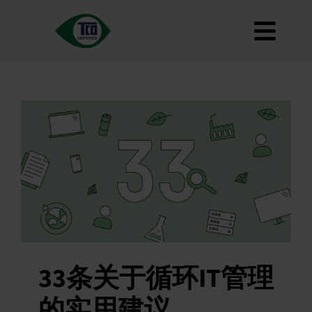
跳
到
切
内
容
关于
换
标准
导
如何使用
航
路线图
Product Finder
联系我们
通讯
常见问题
33条关于循环IT管理
我的账户
的实用建议
搜索