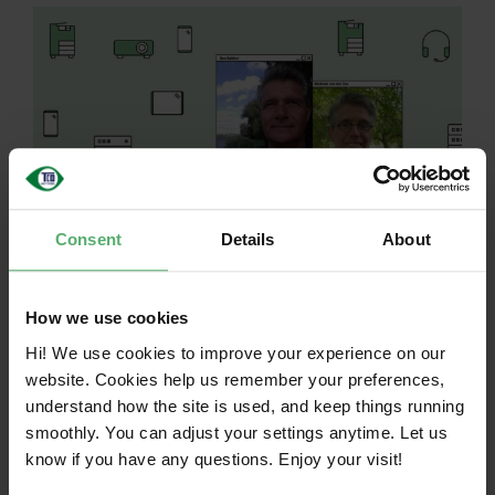
Consent
Details
About
荷兰银行通过更智
How we use cookies
能的采购降低气候
Hi! We use cookies to improve your experience on our
排放
website. Cookies help us remember your preferences,
understand how the site is used, and keep things running
23, 2025|
分类
：
新闻|
标签
：
smoothly. You can adjust your settings anytime. Let us
know if you have any questions. Enjoy your visit!
荷兰银行采取以数据为驱动、以行动为导