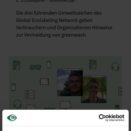
8,
2025|Kategorien
:
Nachrichten|Tags
:
Die drei führenden Umweltzeichen des
Global Ecolabeling Network geben
Verbrauchern und Organisationen Hinweise
zur Vermeidung von greenwash.
ABN AMRO senkt