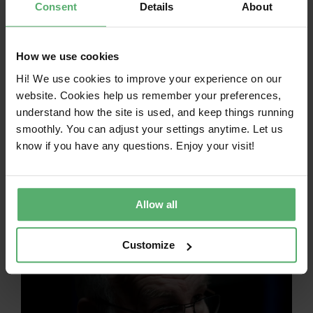
Consent
Details
About
Klimaemissionen
durch intelligentere
How we use cookies
Hi! We use cookies to improve your experience on our
Beschaffung
website. Cookies help us remember your preferences,
understand how the site is used, and keep things running
23,
2025|Kategorien
:
Nachrichten|Tags
:
smoothly. You can adjust your settings anytime. Let us
know if you have any questions. Enjoy your visit!
Die niederländische Bank ABN AMRO
verfolgt einen datengesteuerten,
handlungsorientierten Ansatz zur
Verringerung der Klimaemissionen, wobei
Allow all
die Beschaffung ein wichtiges Instrument ist.
Customize