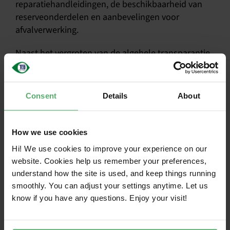
reparatiehandleidingen, de beschikbaarheid van
reserveonderdelen en aanbevelingen voor
afvalverwerking.
Naast het vergroten van de algehele transparantie
en de kwaliteit van milieugegevens, zullen DPP’s
gebruikers helpen producten met een lagere
klimaatimpact te herkennen en deze langer te
Consent
Details
About
gebruiken. Op dit gebied TCO Certified nu al TCO
Certified de basis te leggen; de nieuwste versie van
het keurmerk vereist dat producten worden
How we use cookies
voorzien van een unieke productidentificatiecode,
Hi! We use cookies to improve your experience on our
een essentieel onderdeel van het DPP.
website. Cookies help us remember your preferences,
understand how the site is used, and keep things running
De e-waste crisis aanpakken
smoothly. You can adjust your settings anytime. Let us
know if you have any questions. Enjoy your visit!
Elektronisch afval is de snelst groeiende