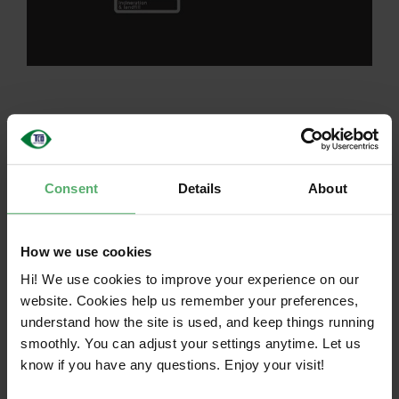
La economía circular pretende inspirar a las
empresas para que se replanteen todo, desde la
fabricación de productos hasta sus relaciones con
Consent
Details
About
los clientes. Una clara diferencia es el papel del
cliente: ya no se centra en el consumo, sino en el
uso de una función, lo que plantea a la comunidad
How we use cookies
empresarial diferentes exigencias para construir
Hi! We use cookies to improve your experience on our
relaciones a largo plazo en sus modelos de
website. Cookies help us remember your preferences,
negocio. La ventaja es que las empresas se
understand how the site is used, and keep things running
benefician del éxito de las demás en esta cascada
smoothly. You can adjust your settings anytime. Let us
de ciclos diferentes.
know if you have any questions. Enjoy your visit!
El cambio en sí es el reto, pero también conlleva