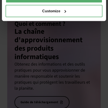
Customize
Quoi et comment ?
La chaîne
d'approvisionnement
des produits
informatiques
Obtenez des informations et des outils
pratiques pour vous approvisionner de
manière responsable et soutenir les
pratiques qui protègent les travailleurs et
la planète.
Guide de téléchargement