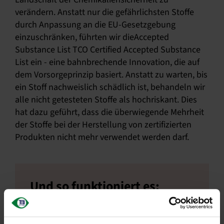
verändern. Anstatt nur die gefährlichsten Stoffe
durch Anpassung an die EU-Gesetzgebung
einzuschränken, führten wir dieAccepted
Substance List TCO Certified Accepted Substance
List ein - eine bahnbrechende Innovation, die auf
dem Vorsorgeprinzip basiert. Anstatt zu warten, bis
ein Stoff nachweislich schädlich ist, behandeln wir
alle nicht getesteten Stoffe als hochriskant. Dies
hat dazu geführt, dass die überwiegende Mehrheit
der Stoffe bei der Herstellung von zertifizierten
Produkten nicht mehr verwendet werden darf.
Und so funktioniert es:
Alle Stoffe sind so lange verboten, bis sie