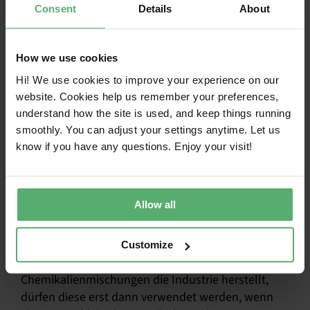
Consent
Details
About
von unabhängigen Toxikologen bewertet
wurden und sich als sicherere Wahl
erwiesen haben.
Zugelassene Stoffe sind in derAccepted
How we use cookies
Substance List TCO Certified Accepted
Substance List aufgeführt und können in
Hi! We use cookies to improve your experience on our
zertifizierten Produkten und deren
website. Cookies help us remember your preferences,
Herstellungsprozessen verwendet
understand how the site is used, and keep things running
werden.
smoothly. You can adjust your settings anytime. Let us
Ist die Gefahrenstufe zu hoch oder sind
know if you have any questions. Enjoy your visit!
keine Daten verfügbar, wird der Stoff von
unserer Liste gestrichen und bleibt aus
den Produktionslinien mit zertifizierten
Produkten verbannt.
Allow all
Dieser innovative Ansatz verlagert die Beweislast.
Customize
Unabhängig davon, wie viele Chemikalien oder
Chemikalienmischungen die Industrie herstellt,
dürfen diese erst dann verwendet werden, wenn