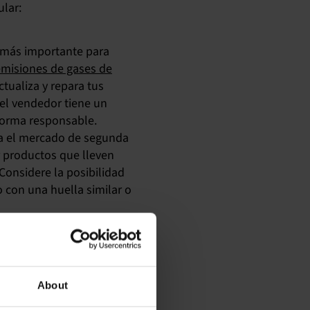
ular:
o más importante para
emisiones de gases de
ctualiza y repara tus
el vendedor tiene un
 forma responsable.
ta el mercado de segunda
r productos que lleven
 Considere la posibilidad
 con una huella similar o
 pueden reutilizarse o
abilidad ampliada del
de serán tratados de
e basura habitual.
About