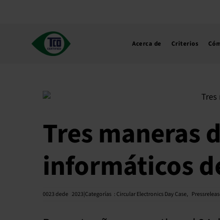
Ir
al
contenido
Acerca de
Criterios
Cóm
Tres maneras d
informáticos d
0023 de
de
2023|Categorías
:
Circular Electronics Day Case
,
Pressreleas