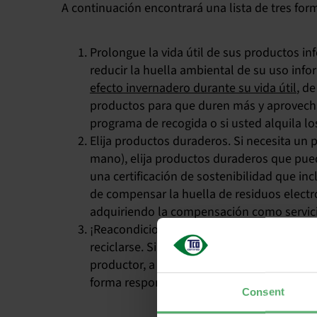
A continuación encontrará una lista de tres for
Prolongue la vida útil de sus productos i
reducir la huella ambiental de su uso inf
efecto invernadero durante su vida útil
, d
productos para que duren más y aprovech
programa de recogida o si usted alquila l
Elija productos duraderos. Si necesita u
mano), elija productos duraderos que pue
una certificación de sostenibilidad que inc
de compensar la huella de residuos electr
adquiriendo la compensación como servici
¡Reacondicionar, remanufacturar o reciclar
reciclarse. Si no es posible reutilizar o v
productor, a un reciclador de productos e
forma responsable. No deje que los produc
Consent