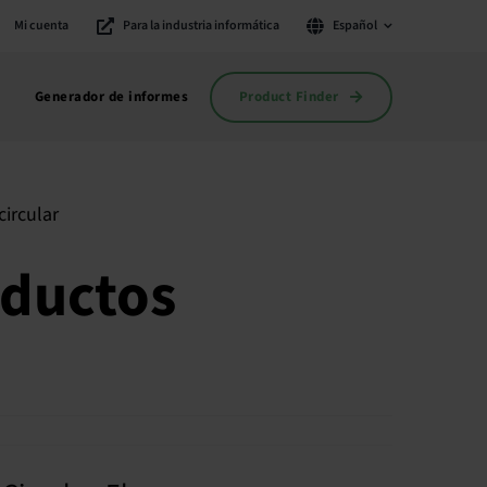
Mi cuenta
Para la industria informática
Español
Product Finder
Generador de informes
oductos