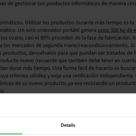
mas de gestionar sus productos informáticos de manera circ
nformáticos. Utilizar los productos durante más tiempo es l
ormático. Un solo ordenador portátil genera
unos 300 kg de 
e los cuales casi el 80% proceden de la fase de fabricación. A
a los mercados de segunda mano/reacondicionamiento. Si 
os productos, devuélvalos para que puedan ser tratados de
n producto nuevo (recuerde que también debe tener en cuen
dan durar más tiempo. Una forma fácil de hacerlo es busca
luya criterios sólidos y exija una verificación independiente.
ónicos de su nuevo producto, ya sea reciclando un producto
o.
! Los aparatos electrónicos contienen recursos valiosos que
ender tus viejos productos, envíalos a un sistema de respons
lectrónicos o a un remanufacturador/reacondicionador, don
tos acumulen polvo en su cajón ni los tire al contenedor d
Details