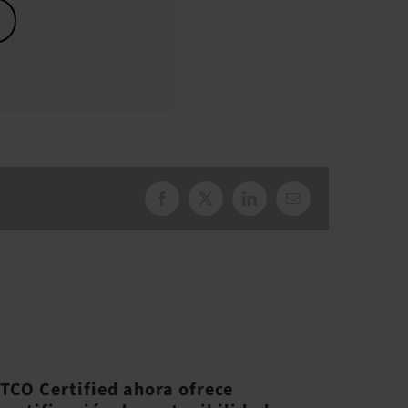
Facebook
X
LinkedIn
Correo
electrónico
TCO Certified ahora ofrece
Cinc