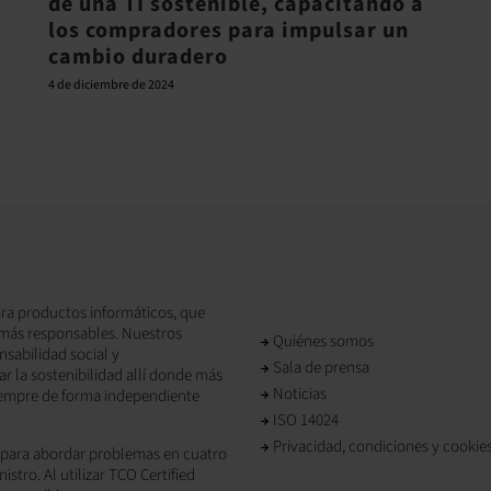
de una TI sostenible, capacitando a
los compradores para impulsar un
cambio duradero
4 de diciembre de 2024
para productos informáticos, que
 más responsables. Nuestros
Quiénes somos
nsabilidad social y
Sala de prensa
 la sostenibilidad allí donde más
Noticias
 siempre de forma independiente
ISO 14024
Privacidad, condiciones y cookie
o para abordar problemas en cuatro
istro. Al utilizar TCO Certified