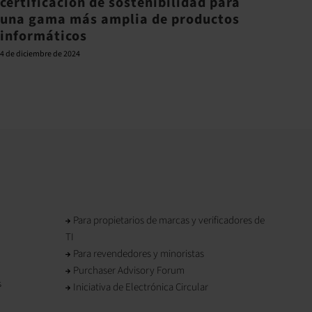
certificación de sostenibilidad para
movi
una gama más amplia de productos
Circ
informáticos
futu
4 de diciembre de 2024
23 de en
Para propietarios de marcas y verificadores de
TI
Para revendedores y minoristas
Purchaser Advisory Forum
s
Iniciativa de Electrónica Circular