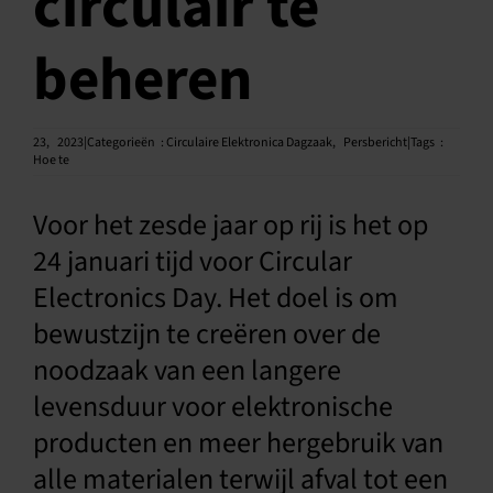
circulair te
Ned
beheren
23,
2023|Categorieën
:
Circulaire Elektronica Dagzaak
,
Persbericht|Tags
:
Hoe te
Voor het zesde jaar op rij is het op
24 januari tijd voor Circular
Electronics Day. Het doel is om
bewustzijn te creëren over de
noodzaak van een langere
levensduur voor elektronische
producten en meer hergebruik van
alle materialen terwijl afval tot een