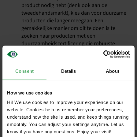
product nodig hebt (denk ook aan de
tweedehandsmarkt), kies dan voor duurzame
producten die langer meegaan. Een
gemakkelijke manier om dit te doen is te
zoeken naar producten met een
duurzaamheidscertificering die robuuste
criteria bevat en onafhankelijke verificatie
vereist. Overweeg de e-waste voetafdruk van
uw nieuwe product te compenseren, hetzij
Consent
Details
About
door een product met een vergelijkbare
voetafdruk te recyclen, hetzij door de
compensatie als dienst aan te schaffen.
How we use cookies
Refurbish, remanufacture of recycle!
Hi! We use cookies to improve your experience on our
Elektronica bevat waardevolle grondstoffen
website. Cookies help us remember your preferences,
die kunnen worden hergebruikt of gerecycled.
understand how the site is used, and keep things running
Als het niet mogelijk is om uw oude
smoothly. You can adjust your settings anytime. Let us
producten te hergebruiken of te verkopen,
know if you have any questions. Enjoy your visit!
stuur ze dan naar een programma voor