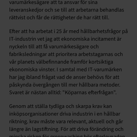
varumärkesägare att ta ansvar för sina
leveranskedjor och se till att arbetarna behandlas
rättvist och får de rättigheter de har rätt till.
Efter att ha arbetat i 25 år med hållbarhetsfrågor på
IT-industrin vet jag att ekonomiska incitament är
nyckeln till att få varumärkesägare och
fabriksledningar att prioritera arbetstagarnas och
vår planets välbefinnande framför kortsiktiga
ekonomiska vinster. I samtal med IT-varumärken
har jag ibland frågat vad de anser behövs för att
påskynda övergången till mer hållbara metoder.
Svaret är nästan alltid: "Köparnas efterfrågan".
Genom att ställa tydliga och skarpa krav kan
inköpsorganisationer driva industrin i en hållbar
riktning. krav måste vara relevant, aktuell och går
längre än lagstiftning. För att driva förändring och
minska risken för greenwashing bör efterlevnaden