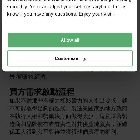
更昂貴的IT設備也將激勵IT品牌提供更多空間 循
smoothly. You can adjust your settings anytime. Let us
環的 商業模式，例如，產品即服務解決方案，其
know if you have any questions. Enjoy your visit!
中IT品牌保留產品的擁有權，使用者為其在設定
的時間段內可以提供的功能和價值付費。這樣，
創收並不完全與銷售盡可能多的產品有關。相
Allow all
反，製造耐用的IT設備具有商業意義，這些設備
設計使用壽命長，可以維修和升級，以便每個產
Customize
品都可以在技術上儘可能長的時間內租賃。對於
任何想要實現的人來說，這當然是一個夢想的場
景 循環的 經濟。
買方需求啟動流程
如果不對那些有權力和影響力的人提出要求，就
不可能取得足夠的進展。製造業國家的地方政府
在執行人權和勞動法方面做得太少，這意味著製
造商和品牌擁有者有責任對其供應鏈負責，並確
保工人得到公平對待並獲得他們應得的權利。