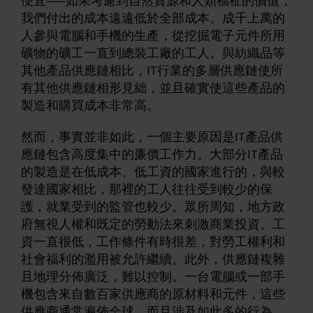
便宜——如果考慮到自然資源和人類福祉的價值，
我們付出的成本遠遠低於全部成本。成千上萬的
人參與電腦和手機的生產，從挖掘電子元件所用
礦物的礦工一直到總裝工廠的工人。與紡織品等
其他產品供應鏈相比，IT行業的多層供應鏈使所
有其他供應鏈相形見絀，並且確實使這些產品的
製造和購買成本非常高。
然而，事實並非如此，一個主要原因是IT產品供
應鏈包含高度集中的廉價工作力。大部分IT產品
的製造是在低成本、低工資的國家進行的，與較
發達國家相比，那裡的工人往往受到較少的保
護，就業受到的監管也較少。眾所周知，地方政
府無視人權和既定的勞動法來刺激商業投資。工
資一直很低，工作條件有時很差，對勞工權利和
社會福利的濫用被允許繼續。此外，供應鏈複雜
且地理分佈廣泛，難以控制。一台電腦或一部手
機包含來自數百家供應商的原材料和元件，這些
供應商通常遍佈全球，而且涉及如此多的行為