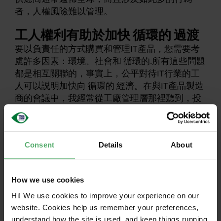
者，人權風險難以管理。
工人權利有助於加快 循環的 過渡
要以負責任的方式購買和管理IT產品，您需要考
慮許多因素：環境、社會和 循環的.所有這些問題
都是相互關聯的，事實上，公平對待IT行業的工
人可以説明加快向 循環的 經濟。在與IT產品製造
商的會議中，我經常從工廠管理層那裡聽到，投
資於社會改善會導致生產成本增加和收入減少。
這並不奇怪——給工人生活工資和社會福利當然會
增加製造成本。然而，這是唯一合理的方式，除
Consent
Details
About
了尊重工人的權利促進更安全、更健康的工作環
境這一事實外，它還將使 循環的 採取-製造-使用-
再利用經濟更加可能。
How we use cookies
更高的生產成本將意味著更高的採購價格，這是
Hi! We use cookies to improve your experience on our
推動使用者希望保留、服務和維修而不是處置和
website. Cookies help us remember your preferences,
更換的更持久產品的創新和開發的最有效方式。
understand how the site is used, and keep things running