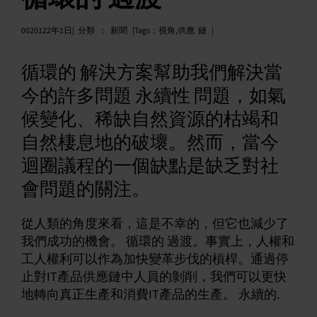
中文 (繁體)
0020122年
1日|
分類
：
新聞
|Tags
：
視角
,
供應
鏈
|
循環的 解決方案幫助我們解決當
今的許多問題 永續性 問題，如氣
候變化、稀缺自然資源的枯竭和
自然棲息地的破壞。然而，當今
迴圈議程的一個缺點是缺乏對社
會問題的關注。
從人類的角度來看，這是不幸的，但它也減少了
我們成功的機會。 循環的 過渡。事實上，人權和
工人權利可以作為加快變革步伐的槓桿。通過停
止對IT產品供應鏈中人員的剝削，我們可以更快
地轉向真正生產和消費IT產品的生產。 永續的.