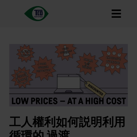
跳
至
切
內
容
大約
換
標準
導
如何使用
覽
道路地圖
Product Finder
聯繫我們
通訊
常見問題
工人權利如何説明利用
我的帳戶
循環的 過渡
搜索