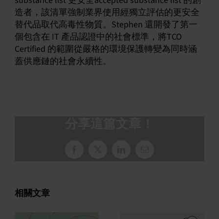
substance list 更安全accepted substance list 的創
造者，該清單強制業界使用經獨立評估的更安全
替代品取代高毒性物質。Stephen 還開發了第一
個包含在 IT 產品認證中的社會標準，將TCO
Certified 的範圍從嚴格的環境保護轉變為同時涵
蓋供應鏈的社會永續性。
分享這篇文章！
臉
X
LinkedIn
電
書
子
郵
件
相關文章