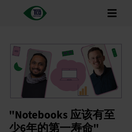
跳
到
切
内
容
关于
换
标准
导
如何使用
航
路线图
Product Finder
联系我们
通讯
常见问题
"Notebooks 应该有至
我的账户
少6年的第一寿命"
搜索