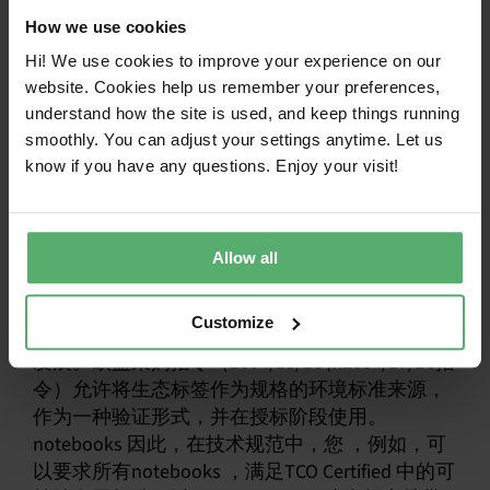
才能加速变革？
How we use cookies
Hi! We use cookies to improve your experience on our
Siddharth：
我认为一个重要的关键是市场需求。
website. Cookies help us remember your preferences,
以他们的投资规模，公共采购者的购买力是相当
understand how the site is used, and keep things running
大的。我认为，他们的杠杆作用在于要求制造商
smoothly. You can adjust your settings anytime. Let us
和服务提供商提供可维修、可重复使用、具有最
know if you have any questions. Enjoy your visit!
低质量和最低使用寿命的产品。
维克多：
你对生态标签和可持续发展认证有什么
看法，它们在可持续发展方面能发挥什么作用？
Allow all
Siddharth：
如果您 ，将生态标签与公共采购结合
Customize
起来，您 ，就能真正推动这个行业向正确的方向
发展。欧盟采购指令（2004/18/EC和2004/17/EC指
令）允许将生态标签作为规格的环境标准来源，
作为一种验证形式，并在授标阶段使用。
notebooks 因此，在技术规范中，您 ，例如，可
以要求所有notebooks ，满足TCO Certified 中的可