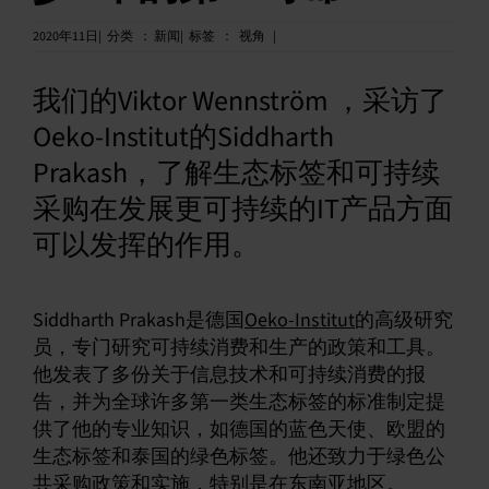
中文 (简体)
2020年
11日|
分类
：
新闻|
标签
：
视角
|
我们的Viktor Wennström ，采访了
Oeko-Institut的Siddharth
Prakash，了解生态标签和可持续
采购在发展更可持续的IT产品方面
可以发挥的作用。
Siddharth Prakash是德国
Oeko-Institut
的高级研究
员，专门研究可持续消费和生产的政策和工具。
他发表了多份关于信息技术和可持续消费的报
告，并为全球许多第一类生态标签的标准制定提
供了他的专业知识，如德国的蓝色天使、欧盟的
生态标签和泰国的绿色标签。他还致力于绿色公
共采购政策和实施，特别是在东南亚地区。