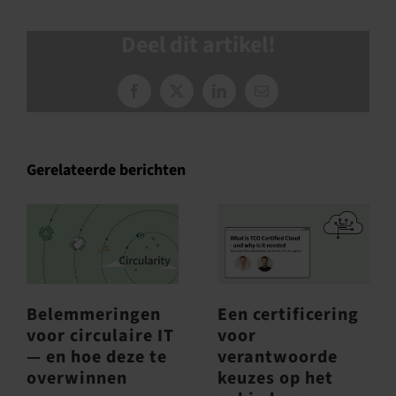
Deel dit artikel!
Facebook
X
LinkedIn
E-
mail
Gerelateerde berichten
Belemmeringen
Een certificering
voor circulaire IT
voor
— en hoe deze te
verantwoorde
overwinnen
keuzes op het