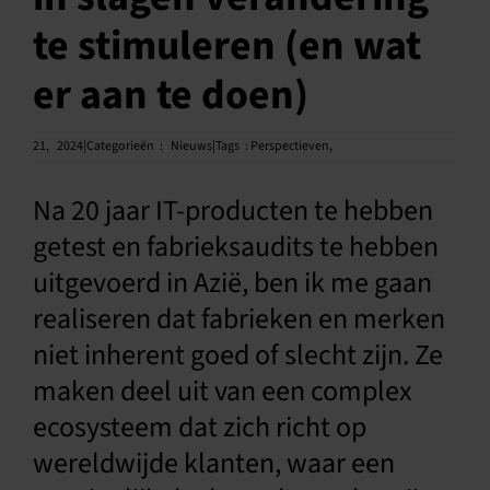
te stimuleren (en wat
Nederlands
er aan te doen)
21,
2024|Categorieën
:
Nieuws|Tags
:
Perspectieven
,
Na 20 jaar IT-producten te hebben
getest en fabrieksaudits te hebben
uitgevoerd in Azië, ben ik me gaan
realiseren dat fabrieken en merken
niet inherent goed of slecht zijn. Ze
maken deel uit van een complex
ecosysteem dat zich richt op
wereldwijde klanten, waar een