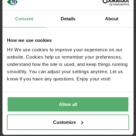
certificering, net als alle andere voordelen die u
krijgt van de TCO Certified criteria.
Consent
Details
About
Een wereldwijd probleem moet wereldwijd worden
aangepakt, en TCO Certified brengt
duurzaamheidsbewuste inkopers van over de hele
How we use cookies
wereld samen en helpt u een duidelijke, verenigde
Hi! We use cookies to improve your experience on our
stem te vormen waar de industrie naar zal
website. Cookies help us remember your preferences,
luisteren. We houden IT-merken verantwoordelijk
understand how the site is used, and keep things running
voor het stimuleren van verandering in de
smoothly. You can adjust your settings anytime. Let us
fabrieken en stellen uitgebreide criteria op
know if you have any questions. Enjoy your visit!
productniveau op voor repareerbaarheid,
robuustheid, veiligere chemicaliën, gerecyclede
materialen, verantwoordelijkheid voor de
Allow all
toeleveringsketen en nog veel meer. Het resultaat
is een duurzamer product dat u jarenlang met trots
Customize
kunt gebruiken.