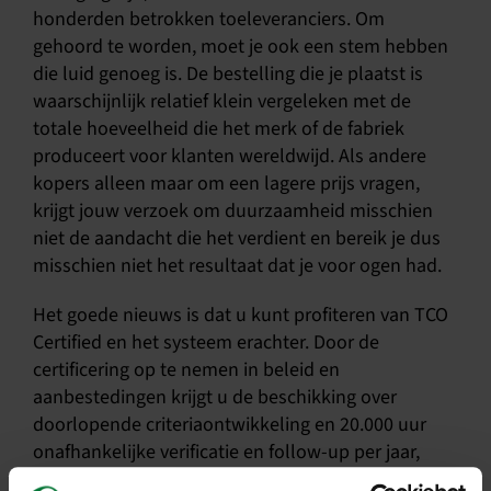
honderden betrokken toeleveranciers. Om
gehoord te worden, moet je ook een stem hebben
die luid genoeg is. De bestelling die je plaatst is
waarschijnlijk relatief klein vergeleken met de
totale hoeveelheid die het merk of de fabriek
produceert voor klanten wereldwijd. Als andere
kopers alleen maar om een lagere prijs vragen,
krijgt jouw verzoek om duurzaamheid misschien
niet de aandacht die het verdient en bereik je dus
misschien niet het resultaat dat je voor ogen had.
Het goede nieuws is dat u kunt profiteren van TCO
Certified en het systeem erachter. Door de
certificering op te nemen in beleid en
aanbestedingen krijgt u de beschikking over
doorlopende criteriaontwikkeling en 20.000 uur
onafhankelijke verificatie en follow-up per jaar,
zonder extra kosten omdat dit is inbegrepen in de