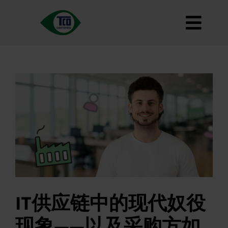
跳
到
切
内
容
关于
换
标准
导
如何使用
航
路线图
Product Finder
联系我们
通讯
常见问题
IT供应链中的现代奴役
我的账户
现象——以及采购方如
搜索