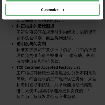
独立验证
合规性由独立认证专家进行核查和后续跟进
Customize
——这既降低了"绿色/蓝色洗白"的风险，又
切实保障了劳动者的权益。
纠正措施的后续跟进
不符合项必须在规定时限内解决，以确保问
题不仅被识别，而且得到处理。
透明度与问责制
标准要求披露主要供应商信息，并由高级管
理层负责供应链合规事宜——这有助于长期
有效地识别和防范风险。
TCO Certified Accepted Factory List
工厂根据可持续发展表现被划分为不同风险
等级。符合要求的工厂维持认证资格，未达
标者则被取消认证。此举既能推动长期改
进，又使IT品牌能够选择更负责任的工厂，
从而为可持续发展创造商业激励。