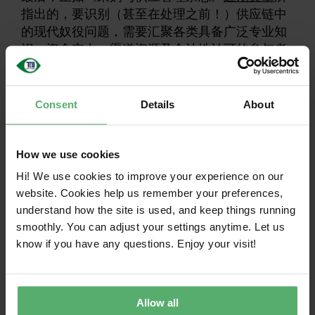
指出的，要识别（甚至在处理之前！）供应链中
的现代奴役问题，需要汇聚各类具备广泛专业知
识、资金实力、渠道资源及合法性认可的参与者
共同协作。认证与审计机构在这种多方协作中被
公认为发挥着重要作用。
Consent
Details
About
TCO Certified 如何TCO Certified 应
对现代奴役风险
How we use cookies
作为一项全球性可持续性认证TCO Certified 社会
Hi! We use cookies to improve your experience on our
采购要求的影响力延伸至供应链更深处，其覆盖
website. Cookies help us remember your preferences,
范围远超任何单一采购方：
understand how the site is used, and keep things running
smoothly. You can adjust your settings anytime. Let us
know if you have any questions. Enjoy your visit!
强制性社会标准
认证产品必须符合基于当地和国际劳工及健
康安全法规的标准，同时符合《联合国儿童
Allow all
权利公约》的要求。