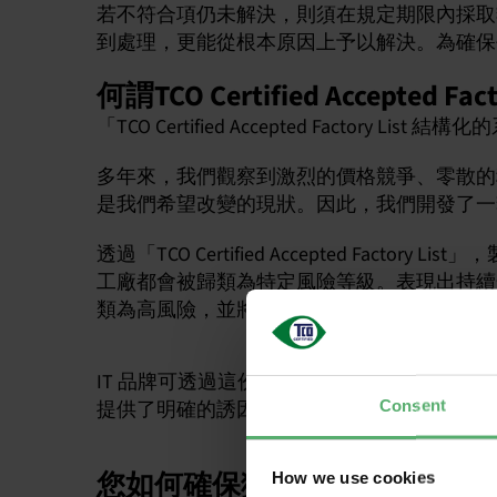
若不符合項仍未解決，則須在規定期限內採取
到處理，更能從根本原因上予以解決。為確保
何謂TCO Certified Accepted Fact
「TCO Certified Accepted Factor
多年來，我們觀察到激烈的價格競爭、零散的
是我們希望改變的現狀。因此，我們開發了一
透過「TCO Certified Accepted F
工廠都會被歸類為特定風險等級。表現出持續
類為高風險，並將受到更密切的追蹤，直至達
IT 品牌可透過這份清單追蹤工廠的表現。
Consent
提供了明確的誘因。
您如何確保獨立稽核員能夠進
How we use cookies