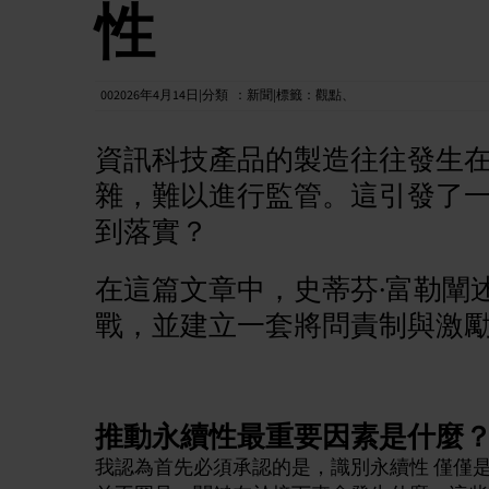
性
002026年4月14日|分類
：
新聞|標籤：
觀點
、
資訊科技產品的製造往往發生
雜，難以進行監管。這引發了一
到落實？
在這篇文章中，史蒂芬·富勒闡述了TCO 
戰，並建立一套將問責制與激勵
推動永續性最重要因素是什麼
我認為首先必須承認的是，識別永續性 僅僅