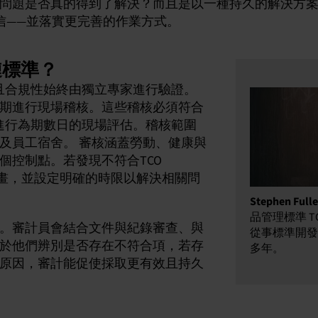
問題是否真的得到了解決？而且是以一種持久的解決方
信——並落實更完善的作業方式。
鏈標準？
要求，且合規性始終由獨立專家進行驗證。
期進行現場稽核。這些稽核必須符合
稽核團隊進行為期數日的現場評估。稽核範圍
及員工宿舍。 審核涵蓋勞動、健康與
個控制點。若發現不符合TCO
措施計畫，並設定明確的時限以解決相關問
Stephen Fulle
品管理標準 TCO 
。審計員會結合文件與紀錄審查、與
從事標準開發
於他們辨別是否存在不符合項，若存
多年。
原因，審計能促使採取更有效且持久