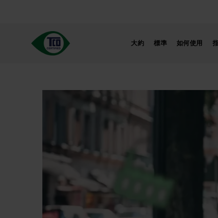
跳
至
內
容
大約
標準
如何使用