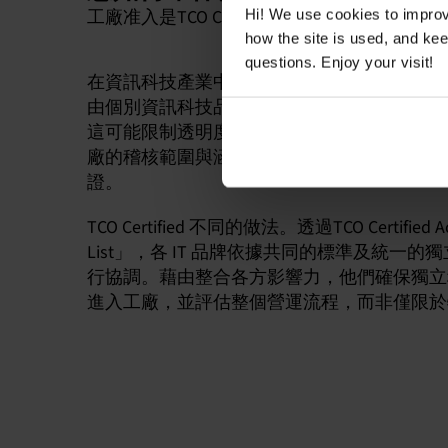
工廠准入是TCO Certified的基本要求
Hi! We use cookies to impro
how the site is used, and ke
questions. Enjoy your visit!
在資訊科技產業中，稽核工作通常由工廠內部
由個別資訊科技品牌委託進行，且通常僅針對
這可能限制透明度，並使系統性問題更難被發
廠的稽核範圍與涵蓋內容可能有所不同，且未
證。
TCO Certified 不同的做法。透過TCO Certified Acc
List」，各 IT 品牌依據共同的標準及統一的
行協調。藉由整合各方影響力，他們確保獨立
進入工廠，並評估整個營運流程，而非僅限於