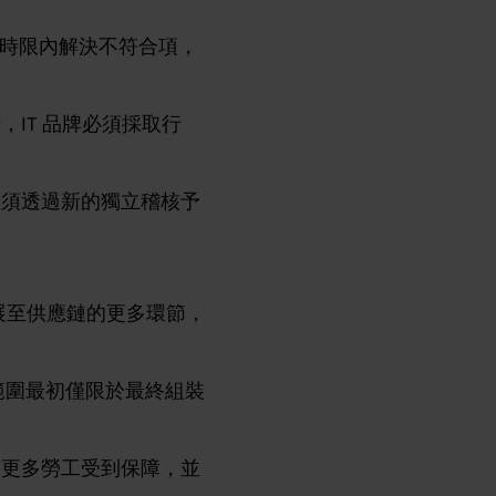
。若未能在規定時限內解決不符合項，
IT 品牌必須採取行
且須透過新的獨立稽核予
逐步擴展至供應鏈的更多環節，
成。其涵蓋範圍最初僅限於最終組裝
有更多勞工受到保障，並