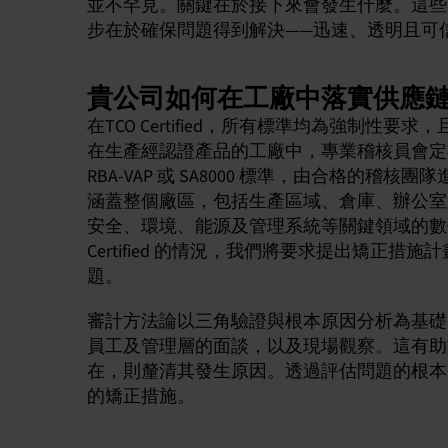
並不罕見。關鍵在於接下來會發生什麼。這些
步在於確保問題得到解決——迅速、透明且可
貴公司如何在工廠中落實供應
在TCO Certified，所有標準均為強制性
在生產經認證產品的工廠中，專業稽核員會定
RBA-VAP 或 SA8000 標準，由合格的
涵蓋整個廠區，包括生產區域、倉庫、辦公室
安全、環境、能源及管理系統等關鍵領域的數
Certified 的情況，我們將要求提出矯正
題。
審計方法論以三角驗證與根本原因分析為基礎
員工及管理層的面談，以及現場觀察。這有助
在，則釐清其發生原因。透過評估問題的根本
的矯正措施。