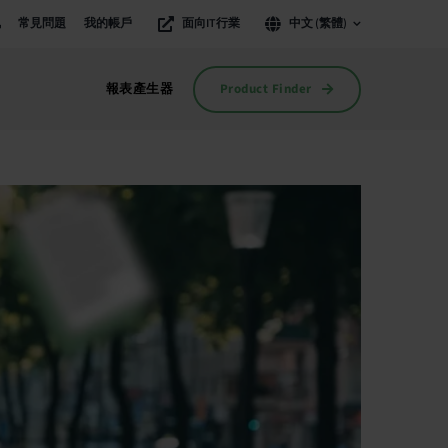
訊
常見問題
我的帳戶
面向IT行業
中文 (繁體)
Product Finder
報表產生器