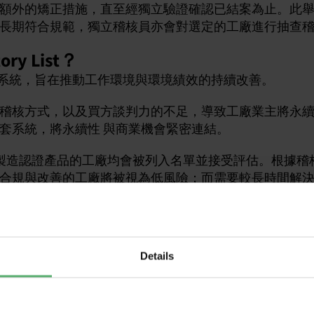
額外的矯正措施，直至經獨立驗證確認已結案為止。此
長期符合規範，獨立稽核員亦會對選定的工廠進行抽查
ory List？
y List 結構化的系統，旨在推動工作環境與環境績效的持續改善。
稽核方式，以及買方談判力的不足，導致工廠業主將永續
套系統，將永續性 與商業機會緊密連結。
actory List」，製造認證產品的工廠均會被列入名單並接受評估
合規與改善的工廠將被視為低風險；而需要較長時間解
成改善為止。
若某間工廠的表現未見改善，他們便可選擇將生產移往其他
Details
入工廠？