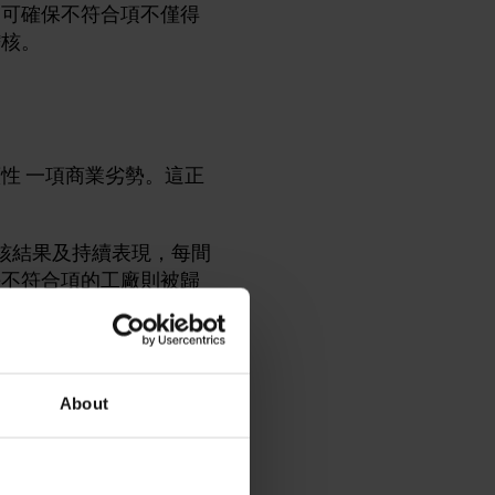
舉可確保不符合項不僅得
稽核。
性 一項商業劣勢。這正
。根據稽核結果及持續表現，每間
決不符合項的工廠則被歸
地點。這為工廠持續改善
About