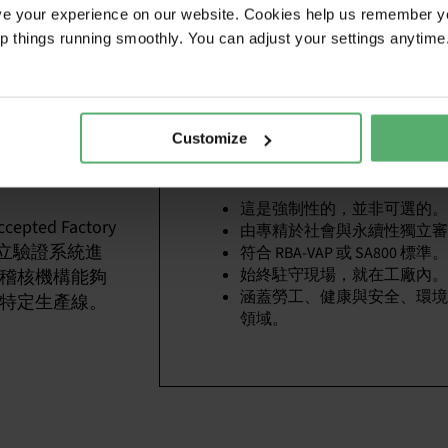
。若獨立且經認可的稽核員無法全面進入工廠，該工廠便無法生
ve your experience on our website. Cookies help us remember y
ep things running smoothly. You can adjust your settings anytime
人員負責，或
特定生產線。
現，因為各工
Customize
TCO Certified如何進行稽核
必經過獨立驗
這是強制性的，並非可選的。
epted Factory
由專精於社會與永續性獨立審
獨立驗證系統進
符合 RBA-VAP 或 SA800 標準。
始終駐守現場，就在工廠內。
稽核機構能夠
涵蓋勞工、健康與安全、環境
特定生產線。
領域。