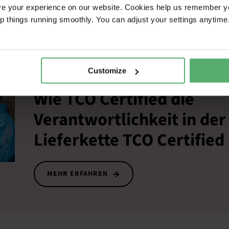
eicht. Ohne klare Vorgaben und Anreize dürften niedrige 
ve your experience on our website. Cookies help us remember y
n.
ep things running smoothly. You can adjust your settings anytime
Customize
TCO Certified Accepted Factory List
Wie TCO Certified die
Verantwortlichkeit in der
Lieferkette TCO Certified
MEHR ERFAHREN