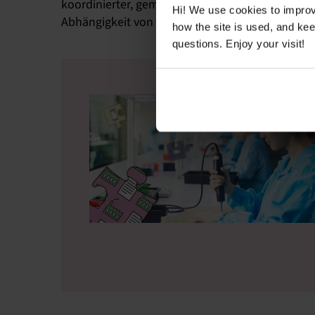
koordinierter, gemeinsamer Maßnahmen unterstr
Hi! We use cookies to impro
Abhängigkeit von Überstunden bestehen bleibe
how the site is used, and ke
questions. Enjoy your visit!