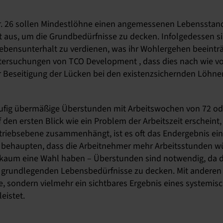
 26 sollen Mindestlöhne einen angemessenen Lebensstanda
t aus, um die Grundbedürfnisse zu decken. Infolgedessen s
bensunterhalt zu verdienen, was ihr Wohlergehen beeinträ
ntersuchungen von TCO Development , dass dies nach wie vor
r Beseitigung der Lücken bei den existenzsichernden Löhne
äufig übermäßige Überstunden mit Arbeitswochen von 72 od
den ersten Blick wie ein Problem der Arbeitszeit erscheint, 
etriebsebene zusammenhängt, ist es oft das Endergebnis ei
r behaupten, dass die Arbeitnehmer mehr Arbeitsstunden wü
e kaum eine Wahl haben – Überstunden sind notwendig, da d
ie grundlegenden Lebensbedürfnisse zu decken. Mit andere
e, sondern vielmehr ein sichtbares Ergebnis eines systemi
eistet.