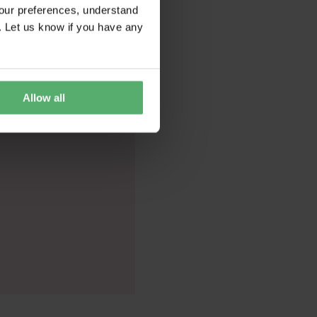
Löhne und die
our preferences, understand
. Let us know if you have any
Allow all