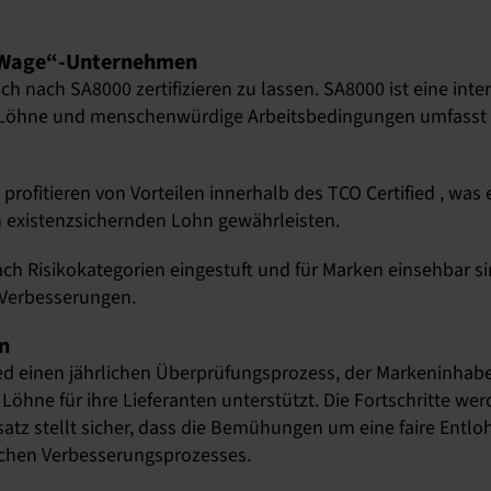
ng Wage“-Unternehmen
sich nach SA8000 zertifizieren zu lassen. SA8000 ist eine int
ire Löhne und menschenwürdige Arbeitsbedingungen umfasst 
, profitieren von Vorteilen innerhalb des TCO Certified , was
en existenzsichernden Lohn gewährleisten.
ch Risikokategorien eingestuft und für Marken einsehbar si
 Verbesserungen.
n
ed einen jährlichen Überprüfungsprozess, der Markeninhaber
Löhne für ihre Lieferanten unterstützt. Die Fortschritte we
atz stellt sicher, dass die Bemühungen um eine faire Entl
ichen Verbesserungsprozesses.