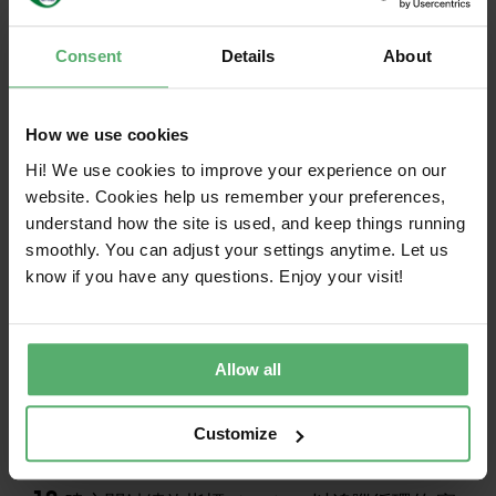
Consent
Details
About
讓組織的其他成員參與進來
15.
評估現況，以釐清可在哪些環節及如何導入循
How we use cookies
環的 。一個好的起點是訪談參與資訊科技採購與
Hi! We use cookies to improve your experience on our
管理的人員。
website. Cookies help us remember your preferences,
understand how the site is used, and keep things running
16.
應留意循環的 實務可能對員工造成的影响，
smoothly. You can adjust your settings anytime. Let us
並在流程初期即讓員工參與其中。制定一套循環
know if you have any questions. Enjoy your visit!
的 管理內部政策，在環境責任與不同職務及工作
任務的實際需求之間取得平衡。
Allow all
17.
透過釐清循環經濟的效益（例如減輕氣候影
響、減少電子廢棄物、提升營運績效，以及降低
Customize
資訊科技管理成本），制定明確的激勵措施。