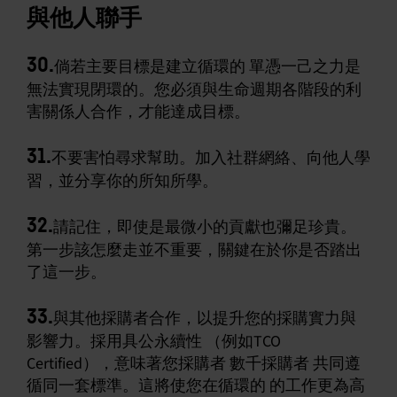
與他人聯手
30.
倘若主要目標是建立循環的 單憑一己之力是
無法實現閉環的。您必須與生命週期各階段的利
害關係人合作，才能達成目標。
31.
不要害怕尋求幫助。加入社群網絡、向他人學
習，並分享你的所知所學。
32.
請記住，即使是最微小的貢獻也彌足珍貴。
第一步該怎麼走並不重要，關鍵在於你是否踏出
了這一步。
33.
與其他採購者合作，以提升您的採購實力與
影響力。採用具公永續性 （例如TCO
Certified），意味著您採購者 數千採購者 共同遵
循同一套標準。這將使您在循環的 的工作更為高