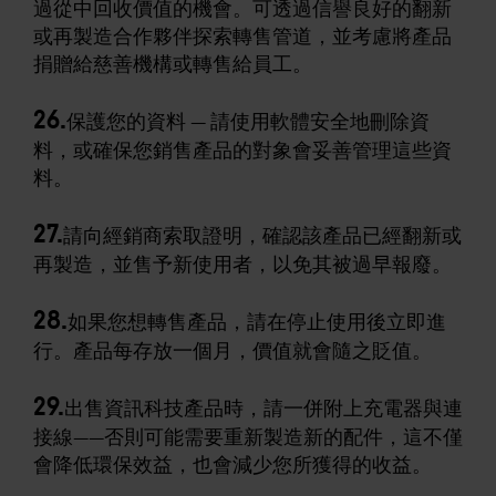
過從中回收價值的機會。可透過信譽良好的翻新
或再製造合作夥伴探索轉售管道，並考慮將產品
捐贈給慈善機構或轉售給員工。
26.
保護您的資料 — 請使用軟體安全地刪除資
料，或確保您銷售產品的對象會妥善管理這些資
料。
27.
請向經銷商索取證明，確認該產品已經翻新或
再製造，並售予新使用者，以免其被過早報廢。
28.
如果您想轉售產品，請在停止使用後立即進
行。產品每存放一個月，價值就會隨之貶值。
29.
出售資訊科技產品時，請一併附上充電器與連
接線——否則可能需要重新製造新的配件，這不僅
會降低環保效益，也會減少您所獲得的收益。