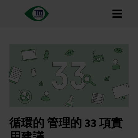
跳
至
切
內
容
大約
換
標準
導
如何使用
覽
道路地圖
Product Finder
聯繫我們
通訊
常見問題
循環的 管理的 33 項實
我的帳戶
用建議
搜索