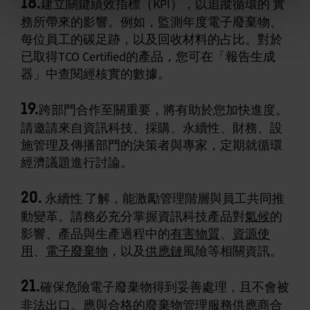
18.
建立關鍵績效指標（KPI），以追蹤循環的 實
務所帶來的影響。例如，監測年度電子廢棄物、
每位員工的碳足跡，以及回收材料的占比。對於
已取得TCO Certified的產品，您可在「報告生成
器」中查閱經核實的數據。
19.
跨部門合作至關重要，將有助於您加快進度。
請邀請來自資訊科技、採購、永續性、財務、設
施管理及傳播部門的決策者與專家，定期就循環
經濟議題進行討論。
20.
永續性 了解，能激勵管理階層與員工共同推
動變革。請務必充分掌握資訊科技產品對
氣候
的
影響、產品與生產過程中的
有害物質
、
資源使
用
、
電子廢棄物
，以及
供應鏈
風險等相關資訊。
21.
確保危險電子廢棄物得到妥善處理，且不會被
非法出口。應與合格的廢棄物管理服務供應商合