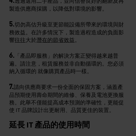
透過選用二手產品，並向信譽良好的翻新及再
製造供應商採購，以降低對環境的影響。
5.
切勿高估升級至更節能設備所帶來的環境與財
務效益。在許多情況下，製造過程造成的負面影
響
往往
大於
潛在的節省效益
。
6.
「產品即服務」的解決方案正變得越來越普
遍。請注意，租賃服務並非自動循環的。您必須
納入循環的 就像購買產品時一樣。
7.
請向供應商要求一份全面的保固方案，涵蓋產
品預期使用壽命期間的維修、保養及電池更換服
務。此舉不僅能提高成本預測的準確性，更能促
使 IT 品牌設計出更耐用、品質更佳的裝置。
延長 IT 產品的使用時間